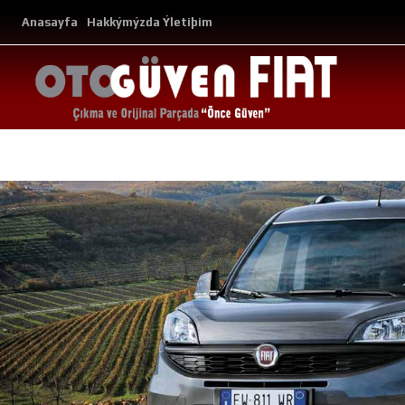
Anasayfa
Hakkýmýzda
Ýletiþim