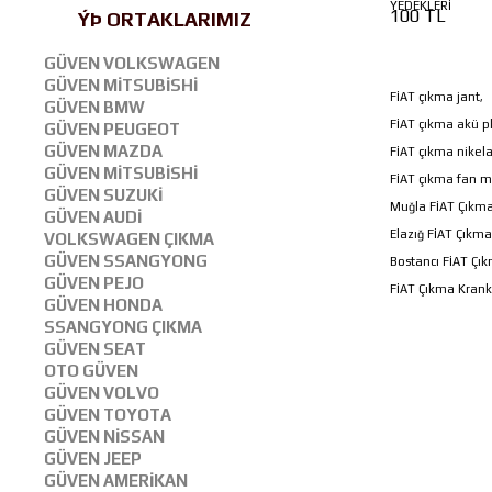
YEDEKLERİ
100 TL
ÝÞ ORTAKLARIMIZ
GÜVEN VOLKSWAGEN
GÜVEN MİTSUBİSHİ
FİAT çıkma jant,
GÜVEN BMW
FİAT çıkma akü pl
GÜVEN PEUGEOT
GÜVEN MAZDA
FİAT çıkma nikela
GÜVEN MİTSUBİSHİ
FİAT çıkma fan m
GÜVEN SUZUKİ
Muğla FİAT Çıkma
GÜVEN AUDİ
Elazığ FİAT Çıkm
VOLKSWAGEN ÇIKMA
GÜVEN SSANGYONG
Bostancı FİAT Çık
GÜVEN PEJO
FİAT Çıkma Krank
GÜVEN HONDA
SSANGYONG ÇIKMA
GÜVEN SEAT
OTO GÜVEN
GÜVEN VOLVO
GÜVEN TOYOTA
GÜVEN NİSSAN
GÜVEN JEEP
GÜVEN AMERİKAN