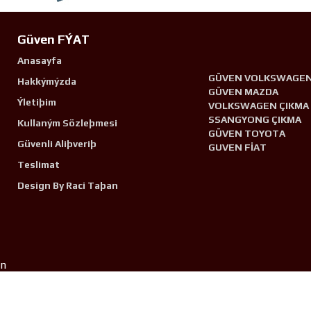
Güven FÝAT
Anasayfa
GÜVEN VOLKSWAGE
Hakkýmýzda
GÜVEN MAZDA
Ýletiþim
VOLKSWAGEN ÇIKMA
SSANGYONG ÇIKMA
Kullaným Sözleþmesi
GÜVEN TOYOTA
Güvenli Aliþveriþ
GUVEN FİAT
Teslimat
Design By Raci Taþan
n