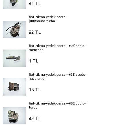
41 TL
fiat-cikma-yedek-parca---
(88)fiorino-turbo
92 TL
fiat-cikma-yedek-parca---(95)doblo-
mentese
1 TL
fiat-cikma-yedek-parca---(91)scudo-
hava-akis
15 TL
fiat-cikma-yedek-parca---(86)doblo-
turbo
42 TL