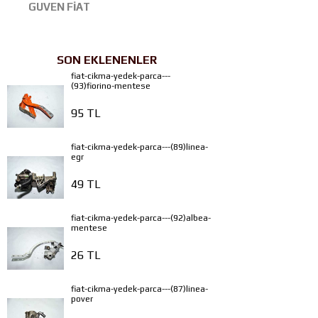
GUVEN FİAT
SON EKLENENLER
fiat-cikma-yedek-parca---
(93)fiorino-mentese
95 TL
fiat-cikma-yedek-parca---(89)linea-
egr
49 TL
fiat-cikma-yedek-parca---(92)albea-
mentese
26 TL
fiat-cikma-yedek-parca---(87)linea-
pover