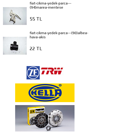
fiat-cikma-yedek-parca---
(94)marea-mentese
55 TL
fiat-cikma-yedek-parca---(90)albea-
hava-akis
22 TL