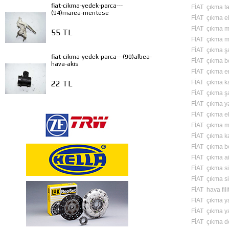
fiat-cikma-yedek-parca---
FİAT çıkma ta
(94)marea-mentese
FİAT çıkma ele
FİAT çıkma mo
55 TL
FİAT çıkma m
FİAT çıkma ş
fiat-cikma-yedek-parca---(90)albea-
FİAT çıkma b
hava-akis
FİAT çıkma en
FİAT çıkma ka
22 TL
FİAT çıkma ş
FİAT çıkma y
FİAT çıkma e
FİAT çıkma m
FİAT çıkma ka
FİAT çıkma b
FİAT çıkma a
FİAT çıkma si
FİAT çıkma si
FİAT hava fili
FİAT çıkma yağ
FİAT çıkma yakı
FİAT çıkma de