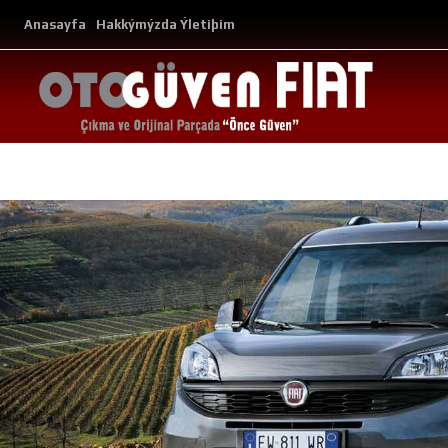
Anasayfa
Hakkýmýzda
Ýletiþim