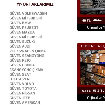
ÝÞ ORTAKLARIMIZ
GÜVEN VOLKSWAGEN
GÜVEN MİTSUBİSHİ
40 TL
48 TL
GÜVEN BMW
Orjinal ve 
GÜVEN PEUGEOT
GÜVEN MAZDA
GÜVEN MİTSUBİSHİ
GÜVEN SUZUKİ
GUVEN FİAT 
GÜVEN AUDİ
VOLKSWAGEN ÇIKMA
PARÇA ANK
GÜVEN SSANGYONG
GÜVEN PEJO
GÜVEN HONDA
SSANGYONG ÇIKMA
GÜVEN SEAT
OTO GÜVEN
GÜVEN VOLVO
GÜVEN TOYOTA
53 TL
63.6 TL
GÜVEN NİSSAN
Orjinal ve 
GÜVEN JEEP
GÜVEN AMERİKAN