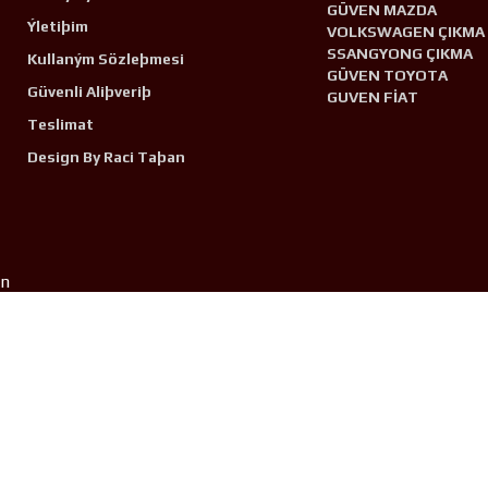
GÜVEN MAZDA
Ýletiþim
VOLKSWAGEN ÇIKMA
SSANGYONG ÇIKMA
Kullaným Sözleþmesi
GÜVEN TOYOTA
Güvenli Aliþveriþ
GUVEN FİAT
Teslimat
Design By Raci Taþan
n