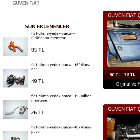
GUVEN FİAT
GUVEN FİAT 
PARÇA ANK
SON EKLENENLER
fiat-cikma-yedek-parca---
(93)fiorino-mentese
95 TL
fiat-cikma-yedek-parca---(89)linea-
egr
60 TL
72 TL
49 TL
Orjinal ve 
fiat-cikma-yedek-parca---(92)albea-
mentese
GUVEN FİAT 
26 TL
PARÇA ANK
fiat-cikma-yedek-parca---(87)linea-
pover