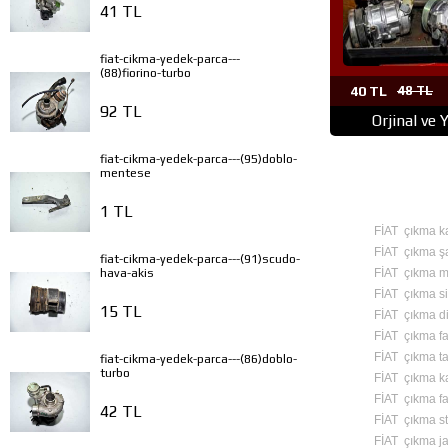
41 TL
fiat-cikma-yedek-parca---
(88)fiorino-turbo
40 TL
48 TL
92 TL
Orjinal ve 
fiat-cikma-yedek-parca---(95)doblo-
mentese
1 TL
FİAT çıkma k
FİAT çıkma ş
fiat-cikma-yedek-parca---(91)scudo-
FİAT çıkma mo
hava-akis
FİAT çıkma si
15 TL
FİAT çıkma d
FİAT çıkma fa
FİAT çıkma 
fiat-cikma-yedek-parca---(86)doblo-
turbo
FİAT çıkma ka
FİAT çıkma fa
42 TL
FİAT çıkma st
FİAT çıkma ja