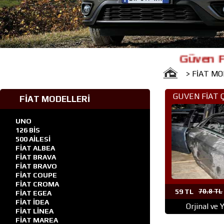
Güven Fiat Çık
> FİAT M
GUVEN FİAT 
FİAT MODELLERİ
PARÇA AN
UNO
126 BİS
500 AİLESİ
FİAT ALBEA
FİAT BRAVA
FİAT BRAVO
FİAT COUPE
FİAT CROMA
59 TL
70.8 TL
FİAT EGEA
FİAT İDEA
Orjinal ve 
FİAT LİNEA
FİAT MAREA