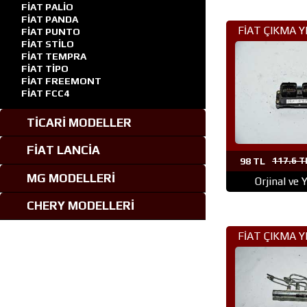
FİAT PALİO
FİAT PANDA
FİAT ÇIKMA 
FİAT PUNTO
FİAT STİLO
(304)DOB
FİAT TEMPRA
FİAT TİPO
FİAT FREEMONT
FİAT FCC4
TİCARİ MODELLER
FİAT LANCİA
98 TL
117.6 T
MG MODELLERİ
Orjinal ve 
CHERY MODELLERİ
FİAT ÇIKMA 
(300)BRAVO 