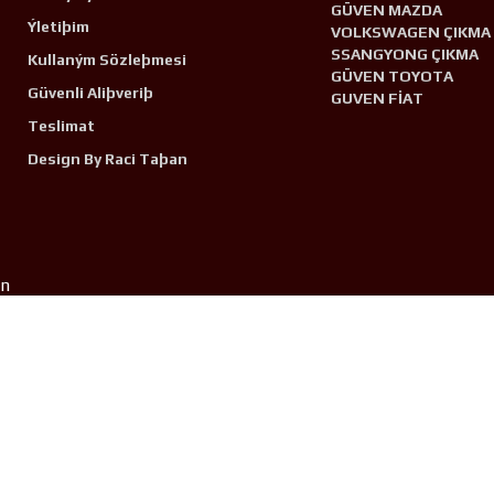
GÜVEN MAZDA
Ýletiþim
VOLKSWAGEN ÇIKMA
SSANGYONG ÇIKMA
Kullaným Sözleþmesi
GÜVEN TOYOTA
Güvenli Aliþveriþ
GUVEN FİAT
Teslimat
Design By Raci Taþan
n