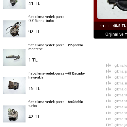
41 TL
fiat-cikma-yedek-parca---
(88)fiorino-turbo
39 TL
46.8 TL
92 TL
Orjinal ve 
fiat-cikma-yedek-parca---(95)doblo-
mentese
1 TL
FİAT çıkma k
FİAT çıkma ş
fiat-cikma-yedek-parca---(91)scudo-
FİAT çıkma mo
hava-akis
FİAT çıkma si
15 TL
FİAT çıkma d
FİAT çıkma fa
FİAT çıkma 
fiat-cikma-yedek-parca---(86)doblo-
turbo
FİAT çıkma ka
FİAT çıkma fa
42 TL
FİAT çıkma st
FİAT çıkma ja