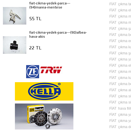
fiat-cikma-yedek-parca---
FİAT çıkma ta
(94)marea-mentese
FİAT çıkma ele
FİAT çıkma mo
55 TL
FİAT çıkma m
FİAT çıkma ş
fiat-cikma-yedek-parca---(90)albea-
FİAT çıkma b
hava-akis
FİAT çıkma en
FİAT çıkma ka
22 TL
FİAT çıkma ş
FİAT çıkma y
FİAT çıkma e
FİAT çıkma m
FİAT çıkma ka
FİAT çıkma b
FİAT çıkma a
FİAT çıkma si
FİAT çıkma si
FİAT hava fili
FİAT çıkma yağ
FİAT çıkma yakı
FİAT çıkma de