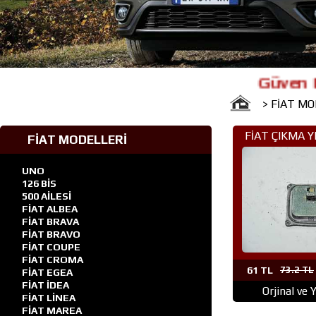
Güven Fiat Çık
> FİAT M
FİAT ÇIKMA 
FİAT MODELLERİ
(308)500 L
UNO
126 BİS
500 AİLESİ
FİAT ALBEA
FİAT BRAVA
FİAT BRAVO
FİAT COUPE
FİAT CROMA
61 TL
73.2 TL
FİAT EGEA
FİAT İDEA
Orjinal ve 
FİAT LİNEA
FİAT MAREA