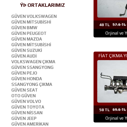
ÝÞ ORTAKLARIMIZ
GÜVEN VOLKSWAGEN
GÜVEN MİTSUBİSHİ
48 TL
57.6 TL
GÜVEN BMW
Orjinal ve 
GÜVEN PEUGEOT
GÜVEN MAZDA
GÜVEN MİTSUBİSHİ
GÜVEN SUZUKİ
FİAT ÇIKMA 
GÜVEN AUDİ
VOLKSWAGEN ÇIKMA
(296)FİORİNO
GÜVEN SSANGYONG
GÜVEN PEJO
GÜVEN HONDA
SSANGYONG ÇIKMA
GÜVEN SEAT
OTO GÜVEN
GÜVEN VOLVO
GÜVEN TOYOTA
58 TL
69.6 TL
GÜVEN NİSSAN
Orjinal ve 
GÜVEN JEEP
GÜVEN AMERİKAN