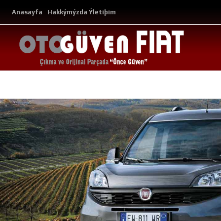
Anasayfa
Hakkýmýzda
Ýletiþim