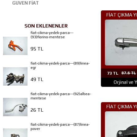
GUVEN FİAT
FİAT ÇIKMA 
(292)MAREA
SON EKLENENLER
fiat-cikma-yedek-parca---
(93)fiorino-mentese
95 TL
fiat-cikma-yedek-parca---(89)linea-
egr
73 TL
87.6 TL
49 TL
Orjinal ve 
fiat-cikma-yedek-parca---(92)albea-
mentese
FİAT ÇIKMA 
26 TL
(288)DOBLO
fiat-cikma-yedek-parca---(87)linea-
pover