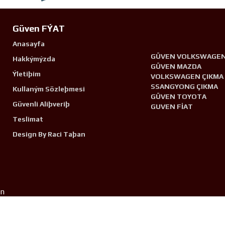
Güven FÝAT
Anasayfa
GÜVEN VOLKSWAGE
Hakkýmýzda
GÜVEN MAZDA
Ýletiþim
VOLKSWAGEN ÇIKMA
SSANGYONG ÇIKMA
Kullaným Sözleþmesi
GÜVEN TOYOTA
Güvenli Aliþveriþ
GUVEN FİAT
Teslimat
Design By Raci Taþan
n