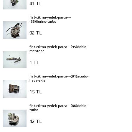
41 TL
fiat-cikma-yedek-parca---
(88)fiorino-turbo
92 TL
fiat-cikma-yedek-parca---(95)doblo-
mentese
1 TL
fiat-cikma-yedek-parca---(91)scudo-
hava-akis
15 TL
fiat-cikma-yedek-parca---(86)doblo-
turbo
42 TL