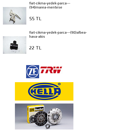
fiat-cikma-yedek-parca---
(94)marea-mentese
55 TL
fiat-cikma-yedek-parca---(90)albea-
hava-akis
22 TL