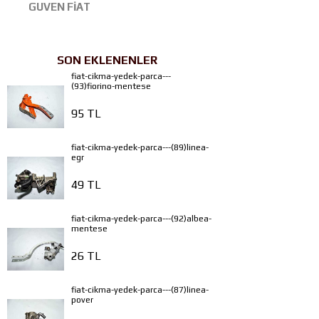
GUVEN FİAT
SON EKLENENLER
fiat-cikma-yedek-parca---
(93)fiorino-mentese
95 TL
fiat-cikma-yedek-parca---(89)linea-
egr
49 TL
fiat-cikma-yedek-parca---(92)albea-
mentese
26 TL
fiat-cikma-yedek-parca---(87)linea-
pover