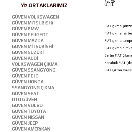
fiat (2)
0 TL
ÝÞ ORTAKLARIMIZ
GÜVEN VOLKSWAGEN
GÜVEN MİTSUBİSHİ
FİAT çıkma şanzı
GÜVEN BMW
FİAT çıkma far be
GÜVEN PEUGEOT
GÜVEN MAZDA
FİAT çıkma tampo
GÜVEN MİTSUBİSHİ
FİAT çıkma direks
GÜVEN SUZUKİ
Bartın FİAT Çıkm
GÜVEN AUDİ
Karabük FİAT Çı
VOLKSWAGEN ÇIKMA
GÜVEN SSANGYONG
FİAT Çıkma Direk
GÜVEN PEJO
GÜVEN HONDA
SSANGYONG ÇIKMA
GÜVEN SEAT
OTO GÜVEN
GÜVEN VOLVO
GÜVEN TOYOTA
GÜVEN NİSSAN
GÜVEN JEEP
GÜVEN AMERİKAN