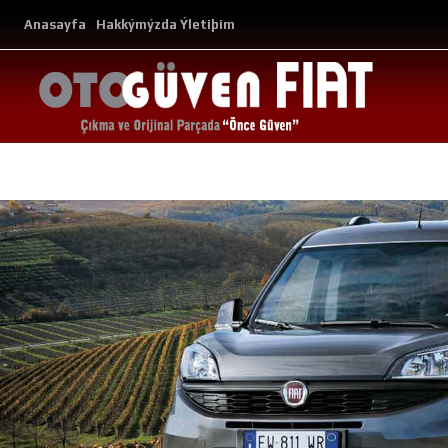
Anasayfa
Hakkýmýzda
Ýletiþim