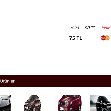
90 TL
-%20
İndir
75 TL
Ürünler