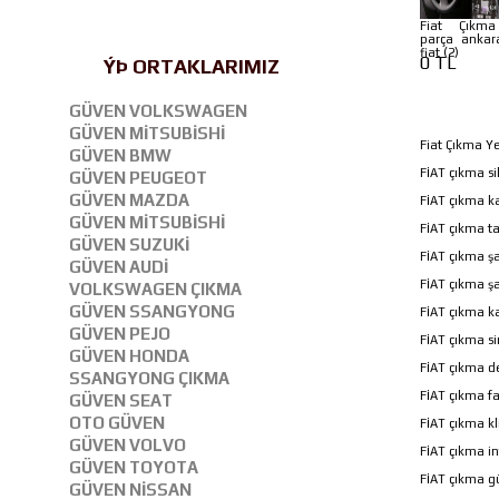
Fiat Çıkm
parça ankar
fiat (2)
0 TL
ÝÞ ORTAKLARIMIZ
GÜVEN VOLKSWAGEN
GÜVEN MİTSUBİSHİ
Fiat Çıkma Y
GÜVEN BMW
FİAT çıkma si
GÜVEN PEUGEOT
GÜVEN MAZDA
FİAT çıkma ka
GÜVEN MİTSUBİSHİ
FİAT çıkma ta
GÜVEN SUZUKİ
FİAT çıkma ş
GÜVEN AUDİ
FİAT çıkma ş
VOLKSWAGEN ÇIKMA
GÜVEN SSANGYONG
FİAT çıkma ka
GÜVEN PEJO
FİAT çıkma si
GÜVEN HONDA
FİAT çıkma de
SSANGYONG ÇIKMA
FİAT çıkma f
GÜVEN SEAT
OTO GÜVEN
FİAT çıkma k
GÜVEN VOLVO
FİAT çıkma in
GÜVEN TOYOTA
FİAT çıkma gü
GÜVEN NİSSAN