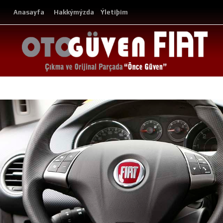
Anasayfa
Hakkýmýzda
Ýletiþim