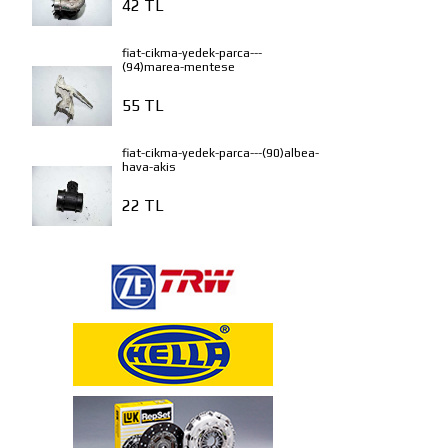
42 TL
fiat-cikma-yedek-parca---
(94)marea-mentese
55 TL
fiat-cikma-yedek-parca---(90)albea-
hava-akis
22 TL