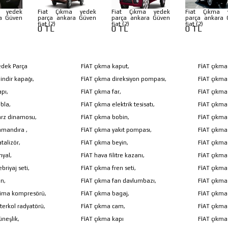
a yedek
Fiat Çıkma yedek
Fiat Çıkma yedek
Fiat Çıkma 
a Güven
parça ankara Güven
parça ankara Güven
parça ankara 
fiat (2)
fiat (2)
fiat (2)
0 TL
0 TL
0 TL
edek Parça
FİAT çıkma kaput,
FİAT çıkma
lindir kapağı,
FİAT çıkma direksiyon pompası,
FİAT çıkma 
pı,
FİAT çıkma far,
FİAT çıkma
bla,
FİAT çıkma elektrik tesisatı,
FİAT çıkma 
arz dinamosu,
FİAT çıkma bobin,
FİAT çıkma
amandıra ,
FİAT çıkma yakıt pompası,
FİAT çıkma
talizör,
FİAT çıkma beyin,
FİAT çıkma
nyal,
FİAT hava filitre kazanı,
FİAT çıkma y
briyaj seti,
FİAT çıkma fren seti,
FİAT çıkm
an,
FİAT çıkma fan davlumbazı,
FİAT çıkma
lima kompresörü,
FİAT çıkma bagaj,
FİAT çıkma
terkol radyatörü,
FİAT çıkma cam,
FİAT çıkma
neşlik,
FİAT çıkma kapı
FİAT çıkma