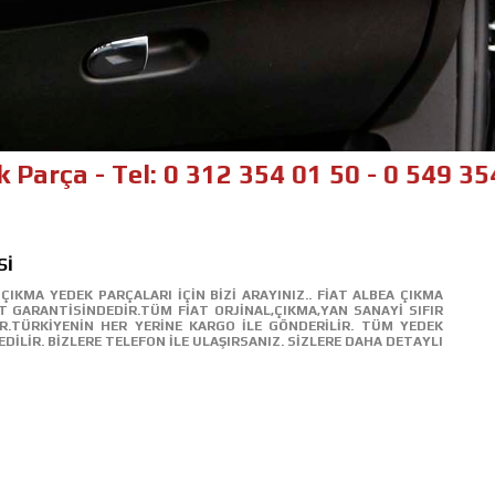
- Tel: 0 312 354 01 50 - 0 549 354 01 50
Sİ
ÇIKMA YEDEK PARÇALARI İÇİN BİZİ ARAYINIZ.. FİAT ALBEA ÇIKMA
 GARANTİSİNDEDİR.TÜM FİAT ORJİNAL,ÇIKMA,YAN SANAYİ SIFIR
UR.TÜRKİYENİN HER YERİNE KARGO İLE GÖNDERİLİR. TÜM YEDEK
DİLİR. BİZLERE TELEFON İLE ULAŞIRSANIZ. SİZLERE DAHA DETAYLI