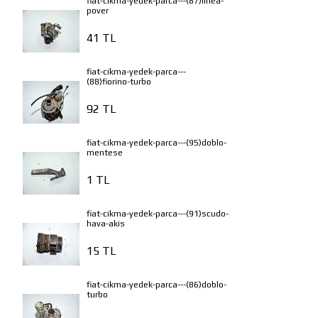
fiat-cikma-yedek-parca---(87)linea-
pover
41 TL
fiat-cikma-yedek-parca---
(88)fiorino-turbo
92 TL
fiat-cikma-yedek-parca---(95)doblo-
mentese
1 TL
fiat-cikma-yedek-parca---(91)scudo-
hava-akis
15 TL
fiat-cikma-yedek-parca---(86)doblo-
turbo