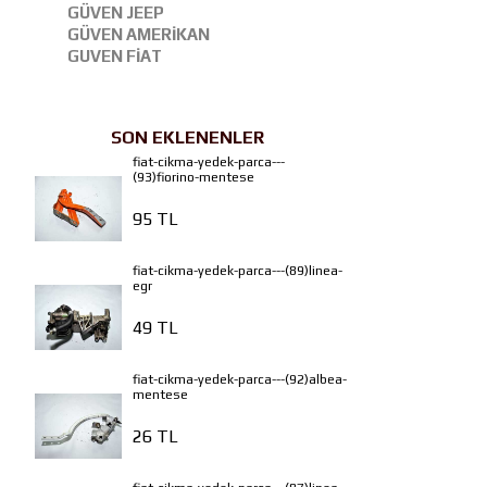
GÜVEN JEEP
GÜVEN AMERİKAN
GUVEN FİAT
SON EKLENENLER
fiat-cikma-yedek-parca---
(93)fiorino-mentese
95 TL
fiat-cikma-yedek-parca---(89)linea-
egr
49 TL
fiat-cikma-yedek-parca---(92)albea-
mentese
26 TL