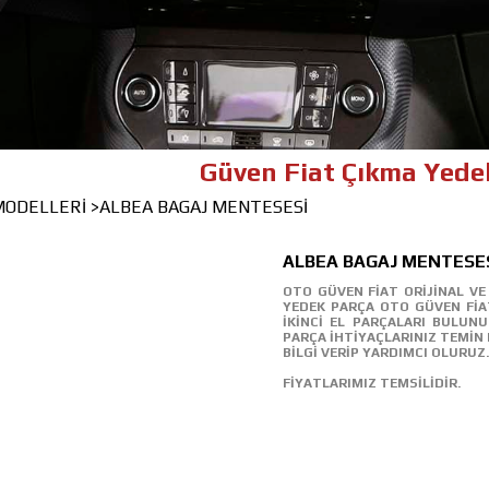
Güven Fiat Çıkma Yedek Parça 
 MODELLERİ
>ALBEA BAGAJ MENTESESİ
ALBEA BAGAJ MENTESE
OTO GÜVEN FİAT ORİJİNAL VE 
YEDEK PARÇA OTO GÜVEN FİAT
İKİNCİ EL PARÇALARI BULUN
PARÇA İHTİYAÇLARINIZ TEMİN E
BİLGİ VERİP YARDIMCI OLURUZ.
FİYATLARIMIZ TEMSİLİDİR.