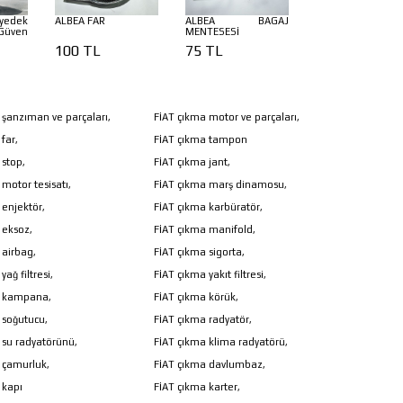
yedek
ALBEA FAR
ALBEA BAGAJ
Güven
MENTESESİ
100 TL
75 TL
 şanzıman ve parçaları,
FİAT çıkma motor ve parçaları,
far,
FİAT çıkma tampon
 stop,
FİAT çıkma jant,
motor tesisatı,
FİAT çıkma marş dinamosu,
 enjektör,
FİAT çıkma karbüratör,
 eksoz,
FİAT çıkma manifold,
 airbag,
FİAT çıkma sigorta,
ağ filtresi,
FİAT çıkma yakıt filtresi,
a kampana,
FİAT çıkma körük,
 soğutucu,
FİAT çıkma radyatör,
 su radyatörünü,
FİAT çıkma klima radyatörü,
 çamurluk,
FİAT çıkma davlumbaz,
 kapı
FİAT çıkma karter,