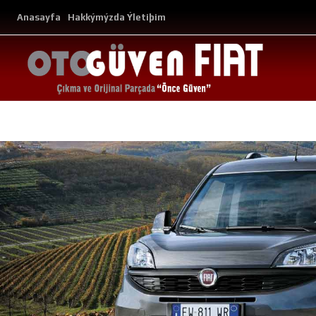
Anasayfa
Hakkýmýzda
Ýletiþim