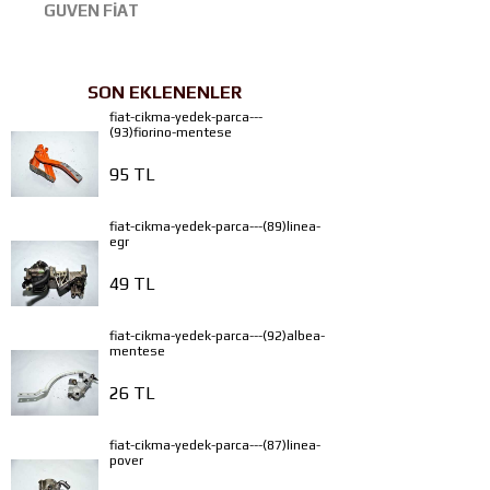
GUVEN FİAT
SON EKLENENLER
fiat-cikma-yedek-parca---
(93)fiorino-mentese
95 TL
fiat-cikma-yedek-parca---(89)linea-
egr
49 TL
fiat-cikma-yedek-parca---(92)albea-
mentese
26 TL
fiat-cikma-yedek-parca---(87)linea-
pover