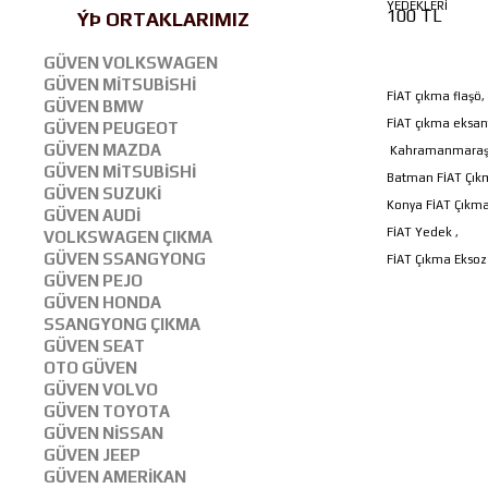
YEDEKLERİ
100 TL
ÝÞ ORTAKLARIMIZ
GÜVEN VOLKSWAGEN
GÜVEN MİTSUBİSHİ
FİAT çıkma flaşö,
GÜVEN BMW
FİAT çıkma eksantr
GÜVEN PEUGEOT
GÜVEN MAZDA
Kahramanmaraş 
GÜVEN MİTSUBİSHİ
Batman FİAT Çık
GÜVEN SUZUKİ
Konya FİAT Çıkma
GÜVEN AUDİ
FİAT Yedek ,
VOLKSWAGEN ÇIKMA
GÜVEN SSANGYONG
FİAT Çıkma Eksoz
GÜVEN PEJO
GÜVEN HONDA
SSANGYONG ÇIKMA
GÜVEN SEAT
OTO GÜVEN
GÜVEN VOLVO
GÜVEN TOYOTA
GÜVEN NİSSAN
GÜVEN JEEP
GÜVEN AMERİKAN