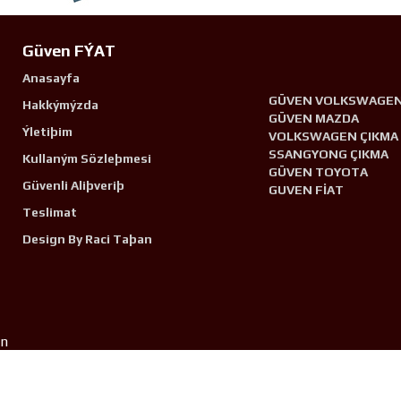
Güven FÝAT
Anasayfa
GÜVEN VOLKSWAGE
Hakkýmýzda
GÜVEN MAZDA
Ýletiþim
VOLKSWAGEN ÇIKMA
SSANGYONG ÇIKMA
Kullaným Sözleþmesi
GÜVEN TOYOTA
Güvenli Aliþveriþ
GUVEN FİAT
Teslimat
Design By Raci Taþan
n