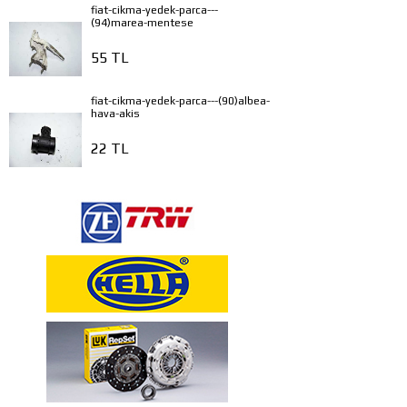
fiat-cikma-yedek-parca---
(94)marea-mentese
55 TL
fiat-cikma-yedek-parca---(90)albea-
hava-akis
22 TL