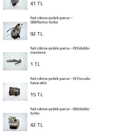
41 TL
fiat-cikma-yedek-parca---
(88)fiorino-turbo
92 TL
fiat-cikma-yedek-parca---(95)doblo-
mentese
1 TL
fiat-cikma-yedek-parca---(91)scudo-
hava-akis
15 TL
fiat-cikma-yedek-parca---(86)doblo-
turbo
42 TL