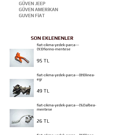
GÜVEN JEEP
GÜVEN AMERİKAN
GUVEN FİAT
SON EKLENENLER
fiat-cikma-yedek-parca---
(93)fiorino-mentese
95 TL
fiat-cikma-yedek-parca---(89)linea-
egr
49 TL
fiat-cikma-yedek-parca---(92)albea-
mentese
26 TL