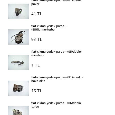
fiat-cikma-yedek-parca---(87)linea-
pover
41 TL
fiat-cikma-yedek-parca---
(88)fiorino-turbo
92 TL
fiat-cikma-yedek-parca---(95)doblo-
mentese
1 TL
fiat-cikma-yedek-parca---(91)scudo-
hava-akis
15 TL
fiat-cikma-yedek-parca---(86)doblo-
turbo