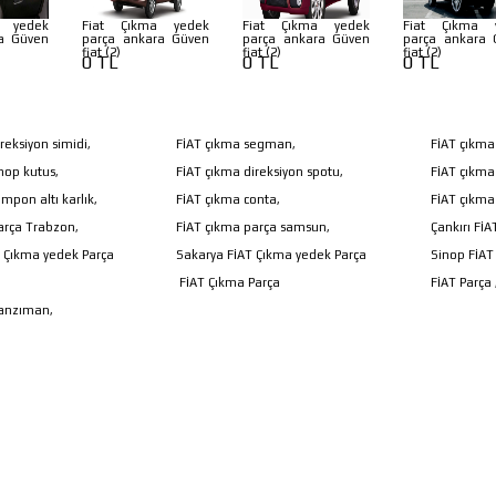
a yedek
Fiat Çıkma yedek
Fiat Çıkma yedek
Fiat Çıkma 
a Güven
parça ankara Güven
parça ankara Güven
parça ankara 
fiat (2)
fiat (2)
fiat (2)
0 TL
0 TL
0 TL
reksiyon simidi,
FİAT çıkma segman,
FİAT çıkma
mop kutus,
FİAT çıkma direksiyon spotu,
FİAT çıkma
mpon altı karlık,
FİAT çıkma conta,
FİAT çıkma 
arça Trabzon,
FİAT çıkma parça samsun,
Çankırı Fİ
T Çıkma yedek Parça
Sakarya FİAT Çıkma yedek Parça
Sinop FİAT
FİAT Çıkma Parça
FİAT Parça 
Şanzıman,