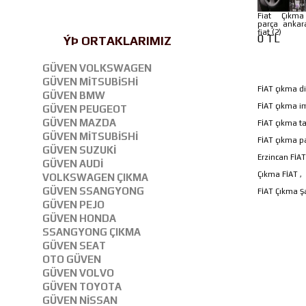
Fiat Çıkm
parça ankar
fiat (2)
0 TL
ÝÞ ORTAKLARIMIZ
GÜVEN VOLKSWAGEN
GÜVEN MİTSUBİSHİ
FİAT çıkma di
GÜVEN BMW
FİAT çıkma i
GÜVEN PEUGEOT
GÜVEN MAZDA
FİAT çıkma ta
GÜVEN MİTSUBİSHİ
FİAT çıkma p
GÜVEN SUZUKİ
Erzincan FİA
GÜVEN AUDİ
Çıkma FİAT ,
VOLKSWAGEN ÇIKMA
GÜVEN SSANGYONG
FİAT Çıkma 
GÜVEN PEJO
GÜVEN HONDA
SSANGYONG ÇIKMA
GÜVEN SEAT
OTO GÜVEN
GÜVEN VOLVO
GÜVEN TOYOTA
GÜVEN NİSSAN