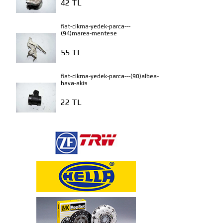
42 TL
fiat-cikma-yedek-parca---
(94)marea-mentese
55 TL
fiat-cikma-yedek-parca---(90)albea-
hava-akis
22 TL