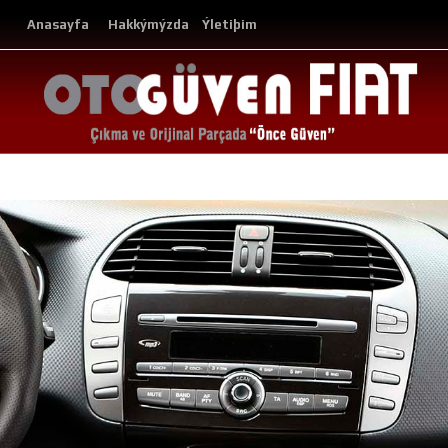
Anasayfa
Hakkýmýzda
Ýletiþim