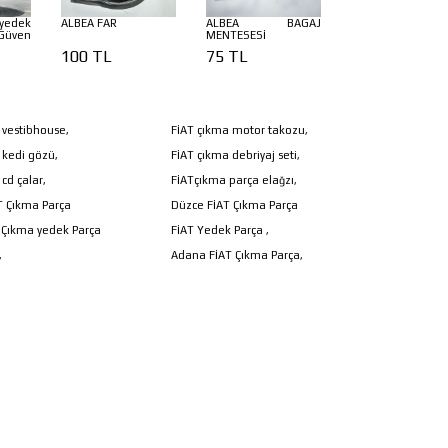
yedek
ALBEA FAR
ALBEA BAGAJ
Güven
MENTESESİ
100 TL
75 TL
 vestibhouse,
FİAT çıkma motor takozu,
 kedi gözü,
FİAT çıkma debriyaj seti,
cd çalar,
FİATçıkma parça elağzı,
AT Çıkma Parça
Düzce FİAT Çıkma Parça
 Çıkma yedek Parça
FİAT Yedek Parça ,
,
Adana FİAT Çıkma Parça,