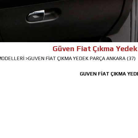
Güven Fiat Çıkma Yedek Parça -
 MODELLERİ
>GUVEN FİAT ÇIKMA YEDEK PARÇA ANKARA (37)
GUVEN FİAT ÇIKMA YED