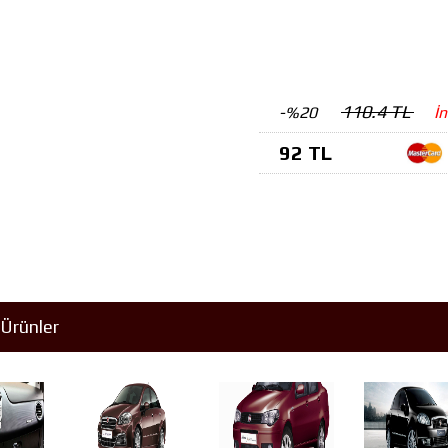
110.4 TL
-%20
İ
92 TL
Ürünler