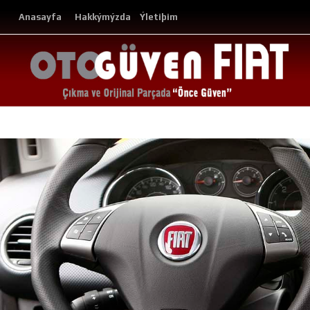
Anasayfa
Hakkýmýzda
Ýletiþim