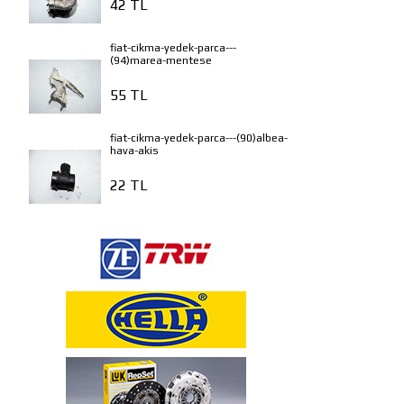
42 TL
fiat-cikma-yedek-parca---
(94)marea-mentese
55 TL
fiat-cikma-yedek-parca---(90)albea-
hava-akis
22 TL