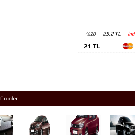
25.2 TL
-%20
İnd
21 TL
Ürünler