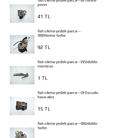
fiat-cikma-yedek-parca---(87)linea-
pover
41 TL
fiat-cikma-yedek-parca---
(88)fiorino-turbo
92 TL
fiat-cikma-yedek-parca---(95)doblo-
mentese
1 TL
fiat-cikma-yedek-parca---(91)scudo-
hava-akis
15 TL
fiat-cikma-yedek-parca---(86)doblo-
turbo