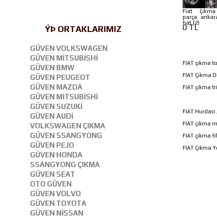
Fiat Çıkm
parça ankar
fiat (2)
0 TL
ÝÞ ORTAKLARIMIZ
GÜVEN VOLKSWAGEN
GÜVEN MİTSUBİSHİ
FİAT çıkma to
GÜVEN BMW
FİAT Çıkma Di
GÜVEN PEUGEOT
GÜVEN MAZDA
FİAT çıkma t
GÜVEN MİTSUBİSHİ
GÜVEN SUZUKİ
FİAT Hurdacı 
GÜVEN AUDİ
FİAT çıkma m
VOLKSWAGEN ÇIKMA
GÜVEN SSANGYONG
FİAT çıkma fil
GÜVEN PEJO
FİAT Çıkma Y
GÜVEN HONDA
SSANGYONG ÇIKMA
GÜVEN SEAT
OTO GÜVEN
GÜVEN VOLVO
GÜVEN TOYOTA
GÜVEN NİSSAN