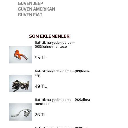
GÜVEN JEEP
GÜVEN AMERİKAN
GUVEN FİAT
SON EKLENENLER
fiat-cikma-yedek-parca---
(93)fiorino-mentese
95 TL
fiat-cikma-yedek-parca---(89)linea-
egr
49 TL
fiat-cikma-yedek-parca---(92)albea-
mentese
26 TL