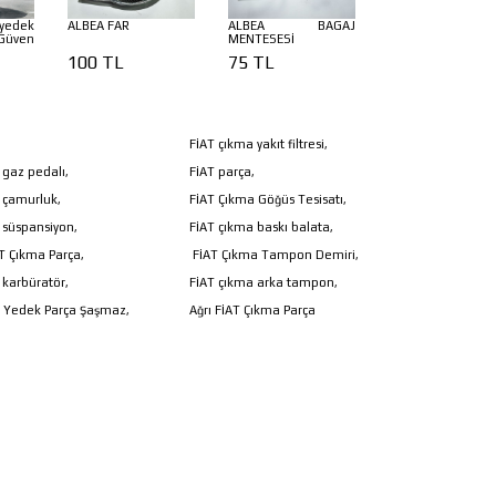
yedek
ALBEA FAR
ALBEA BAGAJ
Güven
MENTESESİ
100 TL
75 TL
FİAT çıkma yakıt filtresi,
 gaz pedalı,
FİAT parça,
 çamurluk,
FİAT Çıkma Göğüs Tesisatı,
 süspansiyon,
FİAT çıkma baskı balata,
AT Çıkma Parça,
FİAT Çıkma Tampon Demiri,
 karbüratör,
FİAT çıkma arka tampon,
 Yedek Parça Şaşmaz,
Ağrı FİAT Çıkma Parça