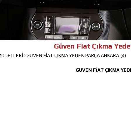
Güven Fiat Çıkma Yedek Parça 
 MODELLERİ
>GUVEN FİAT ÇIKMA YEDEK PARÇA ANKARA (4)
GUVEN FİAT ÇIKMA YED