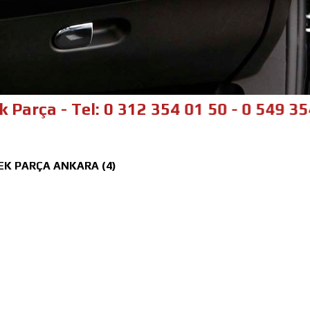
- Tel: 0 312 354 01 50 - 0 549 354 01 5
EK PARÇA ANKARA (4)