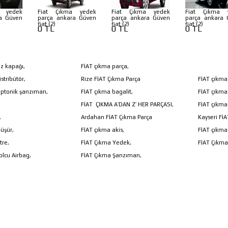
a yedek
Fiat Çıkma yedek
Fiat Çıkma yedek
Fiat Çıkma 
a Güven
parça ankara Güven
parça ankara Güven
parça ankara 
fiat (2)
fiat (2)
fiat (2)
0 TL
0 TL
0 TL
z kapağı,
FİAT çıkma parça,
stribütör,
Rize FİAT Çıkma Parça
FİAT çıkma
riptonik şanzıman,
FİAT çıkma bagalit,
FİAT çıkma
FİAT ÇIKMA A’DAN Z’ HER PARÇASI,
FİAT çıkma
,
Ardahan FİAT Çıkma Parça
Kayseri Fİ
üşür,
FİAT çıkma akis,
FİAT çıkma
tre,
FİAT Çıkma Yedek,
FİAT Çıkma
olcu Airbag,
FİAT Çıkma Şanzıman,