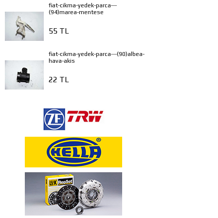
fiat-cikma-yedek-parca---
(94)marea-mentese
55 TL
fiat-cikma-yedek-parca---(90)albea-
hava-akis
22 TL