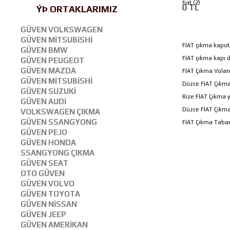
fiat (2)
0 TL
ÝÞ ORTAKLARIMIZ
GÜVEN VOLKSWAGEN
GÜVEN MİTSUBİSHİ
FİAT çıkma kaput
GÜVEN BMW
FİAT çıkma kapı 
GÜVEN PEUGEOT
GÜVEN MAZDA
FİAT Çıkma Volan
GÜVEN MİTSUBİSHİ
Düzce FİAT Çıkma
GÜVEN SUZUKİ
Rize FİAT Çıkma 
GÜVEN AUDİ
Düzce FİAT Çıkma
VOLKSWAGEN ÇIKMA
GÜVEN SSANGYONG
FİAT Çıkma Taba
GÜVEN PEJO
GÜVEN HONDA
SSANGYONG ÇIKMA
GÜVEN SEAT
OTO GÜVEN
GÜVEN VOLVO
GÜVEN TOYOTA
GÜVEN NİSSAN
GÜVEN JEEP
GÜVEN AMERİKAN