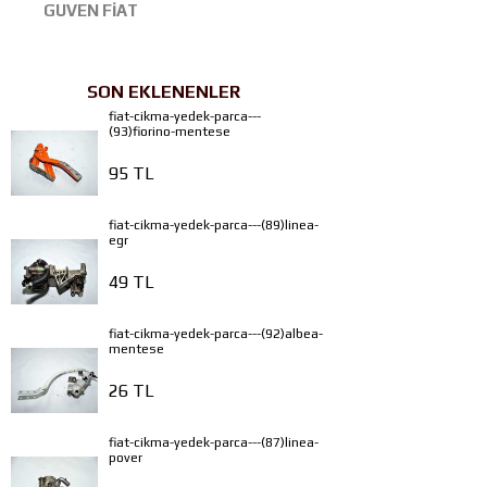
GUVEN FİAT
SON EKLENENLER
fiat-cikma-yedek-parca---
(93)fiorino-mentese
95 TL
fiat-cikma-yedek-parca---(89)linea-
egr
49 TL
fiat-cikma-yedek-parca---(92)albea-
mentese
26 TL
fiat-cikma-yedek-parca---(87)linea-
pover