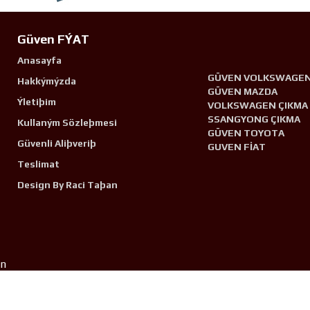
Güven FÝAT
Anasayfa
GÜVEN VOLKSWAGE
Hakkýmýzda
GÜVEN MAZDA
Ýletiþim
VOLKSWAGEN ÇIKMA
SSANGYONG ÇIKMA
Kullaným Sözleþmesi
GÜVEN TOYOTA
Güvenli Aliþveriþ
GUVEN FİAT
Teslimat
Design By Raci Taþan
n