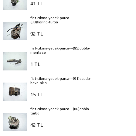
41 TL
fiat-cikma-yedek-parca---
(88)fiorino-turbo
92 TL
fiat-cikma-yedek-parca---(95)doblo-
mentese
1 TL
fiat-cikma-yedek-parca---(91)scudo-
hava-akis
15 TL
fiat-cikma-yedek-parca---(86)doblo-
turbo
42 TL