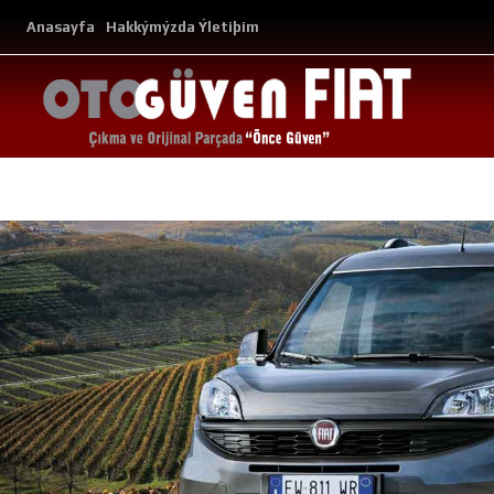
Anasayfa
Hakkýmýzda
Ýletiþim