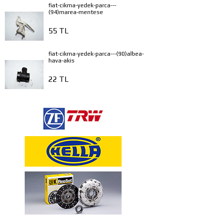
fiat-cikma-yedek-parca---
(94)marea-mentese
55 TL
fiat-cikma-yedek-parca---(90)albea-
hava-akis
22 TL