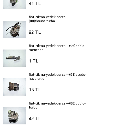
41 TL
fiat-cikma-yedek-parca---
(88)fiorino-turbo
92 TL
fiat-cikma-yedek-parca---(95)doblo-
mentese
1 TL
fiat-cikma-yedek-parca---(91)scudo-
hava-akis
15 TL
fiat-cikma-yedek-parca---(86)doblo-
turbo
42 TL