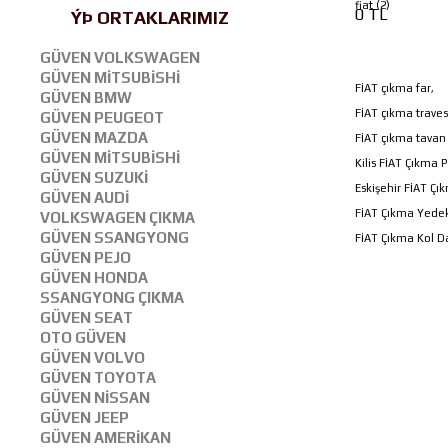
fiat (2)
0 TL
ÝÞ ORTAKLARIMIZ
GÜVEN VOLKSWAGEN
GÜVEN MİTSUBİSHİ
FİAT çıkma far,
GÜVEN BMW
FİAT çıkma traves
GÜVEN PEUGEOT
GÜVEN MAZDA
FİAT çıkma tavan
GÜVEN MİTSUBİSHİ
Kilis FİAT Çıkma 
GÜVEN SUZUKİ
Eskişehir FİAT Çı
GÜVEN AUDİ
FİAT Çıkma Yede
VOLKSWAGEN ÇIKMA
GÜVEN SSANGYONG
FİAT Çıkma Kol 
GÜVEN PEJO
GÜVEN HONDA
SSANGYONG ÇIKMA
GÜVEN SEAT
OTO GÜVEN
GÜVEN VOLVO
GÜVEN TOYOTA
GÜVEN NİSSAN
GÜVEN JEEP
GÜVEN AMERİKAN