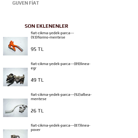
GUVEN FİAT
SON EKLENENLER
fiat-cikma-yedek-parca---
(93)fiorino-mentese
95 TL
fiat-cikma-yedek-parca---(89)linea-
egr
49 TL
fiat-cikma-yedek-parca---(92)albea-
mentese
26 TL
fiat-cikma-yedek-parca---(87)linea-
pover