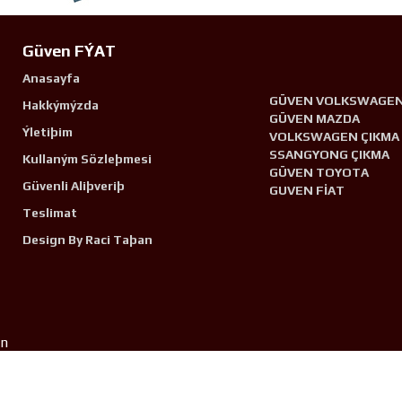
Güven FÝAT
Anasayfa
GÜVEN VOLKSWAGE
Hakkýmýzda
GÜVEN MAZDA
Ýletiþim
VOLKSWAGEN ÇIKMA
SSANGYONG ÇIKMA
Kullaným Sözleþmesi
GÜVEN TOYOTA
Güvenli Aliþveriþ
GUVEN FİAT
Teslimat
Design By Raci Taþan
n