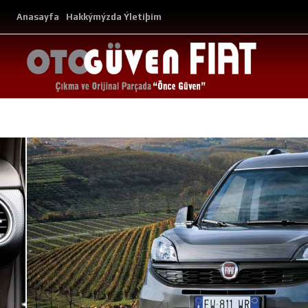
Anasayfa
Hakkýmýzda
Ýletiþim